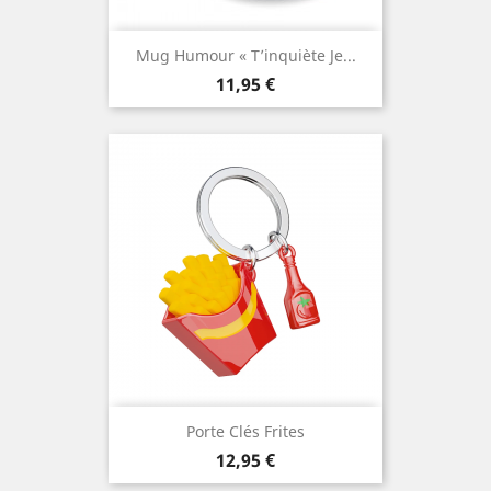
Mug Humour « T’inquiète Je...
Prix
11,95 €
Porte Clés Frites
Prix
12,95 €