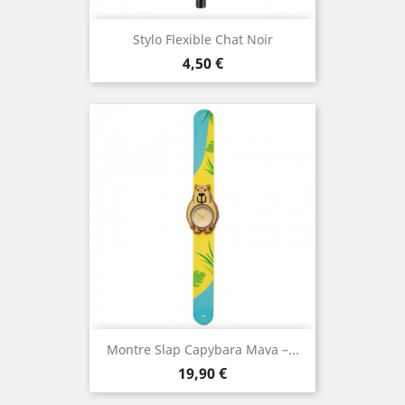
Stylo Flexible Chat Noir
Prix
4,50 €
Montre Slap Capybara Mava –...
Prix
19,90 €