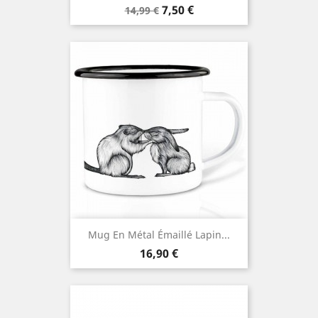
Prix
Prix
7,50 €
14,99 €
de
base
Mug En Métal Émaillé Lapin...
Prix
16,90 €