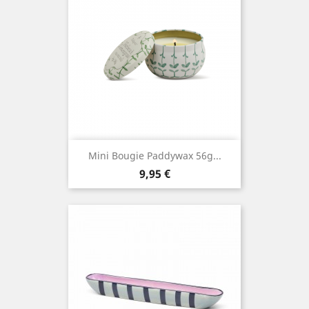
Mini Bougie Paddywax 56g...
Prix
9,95 €