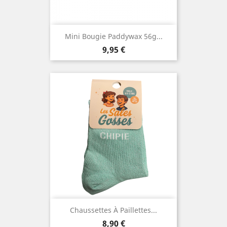
Mini Bougie Paddywax 56g...
Prix
9,95 €
Chaussettes À Paillettes...
Prix
8,90 €