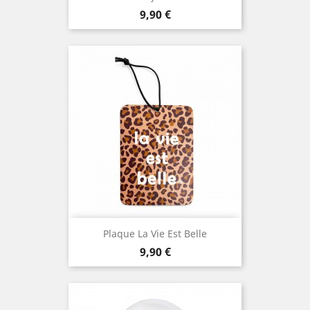
Prix
9,90 €
Plaque La Vie Est Belle
Prix
9,90 €