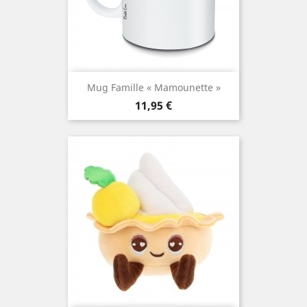
Mug Famille « Mamounette »
Prix
11,95 €