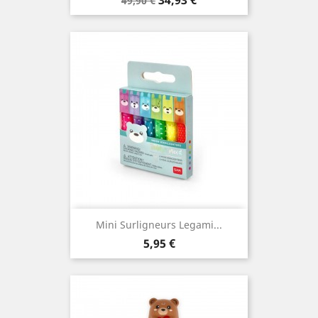
49,90 €
de
base
Mini Surligneurs Legami...
Prix
5,95 €