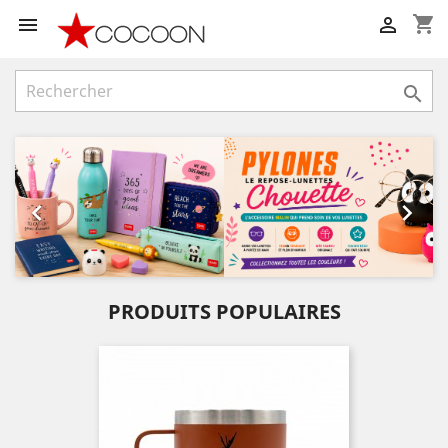
shopping_cart



Précédent
Suiv


PRODUITS POPULAIRES