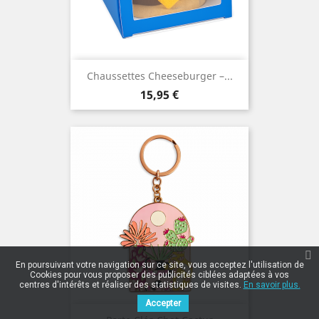
Chaussettes Cheeseburger –...
Prix
15,95 €
En poursuivant votre navigation sur ce site, vous acceptez l'utilisation de
Cookies pour vous proposer des publicités ciblées adaptées à vos
centres d'intérêts et réaliser des statistiques de visites.
En savoir plus.
Accepter