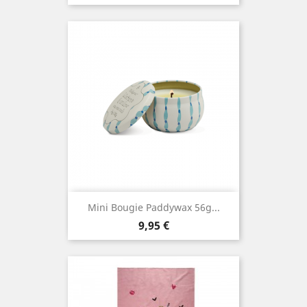
Mini Bougie Paddywax 56g...
Prix
9,95 €