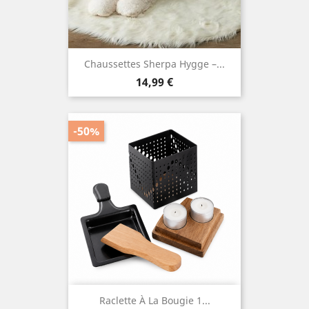
Chaussettes Sherpa Hygge –...
Prix
14,99 €
-50%
Raclette À La Bougie 1...