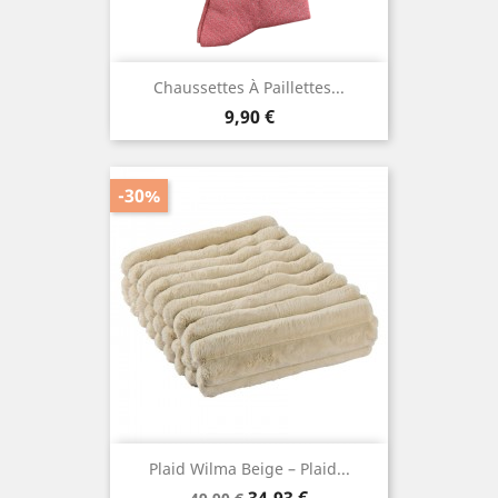
Chaussettes À Paillettes...
Prix
9,90 €
-30%
Plaid Wilma Beige – Plaid...
Prix
Prix
34,93 €