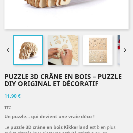


PUZZLE 3D CRÂNE EN BOIS – PUZZLE
DIY ORIGINAL ET DÉCORATIF
11,90 €
TTC
Un puzzle… qui devient une vraie déco !
Le
puzzle 3D crâne en bois Kikkerland
est bien plus