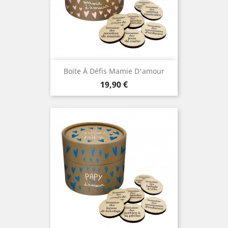
Boite À Défis Mamie D'amour
Prix
19,90 €