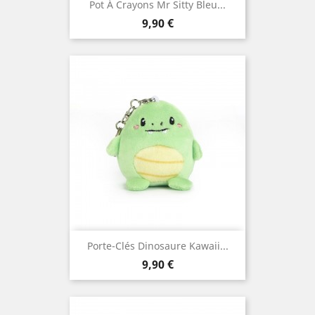
Pot À Crayons Mr Sitty Bleu...
Prix
9,90 €
Porte-Clés Dinosaure Kawaii...
Prix
9,90 €