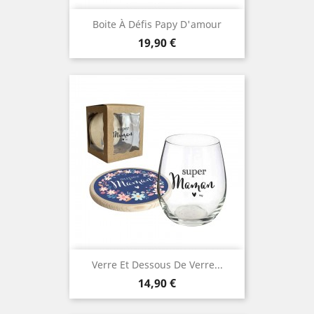
Boite À Défis Papy D'amour
Prix
19,90 €
Verre Et Dessous De Verre...
Prix
14,90 €