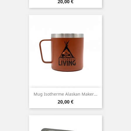
Prix
20,00 €
Mug Isotherme Alaskan Maker...
Prix
20,00 €