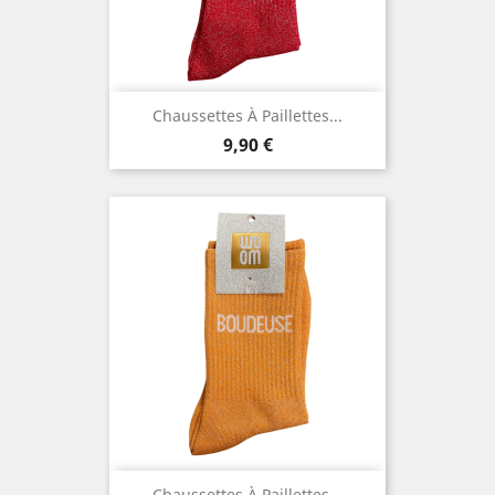
Chaussettes À Paillettes...
Prix
9,90 €
Chaussettes À Paillettes...