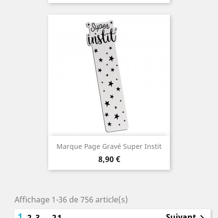
Marque Page Gravé Super Instit
Prix
8,90 €
Affichage 1-36 de 756 article(s)
1
Suivant
2
3
…
21