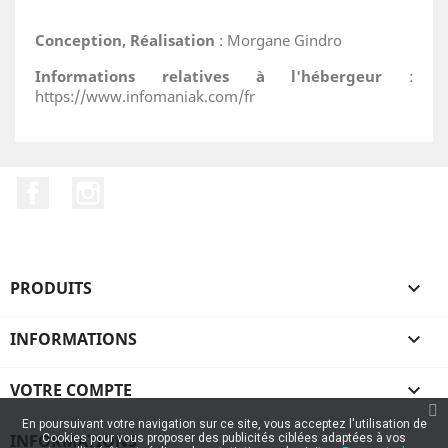
Conception, Réalisation
: Morgane Gindro
Informations relatives à l'hébergeur
:
https://www.infomaniak.com/fr
Facebook
Instagram
PRODUITS

INFORMATIONS

VOTRE COMPTE

En poursuivant votre navigation sur ce site, vous acceptez l'utilisation de
INFORMATIONS
Cookies pour vous proposer des publicités ciblées adaptées à vos