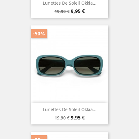
Lunettes De Soleil Okkia...
Prix
Prix
9,95 €
19,90 €
de
base
-50%
Lunettes De Soleil Okkia...
Prix
Prix
9,95 €
19,90 €
de
base