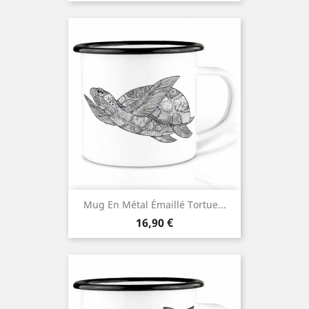
Mug En Métal Émaillé Tortue...
Prix
16,90 €