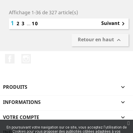
Affichage 1-36 de 327 article(s)
1
Suivant
2
3
…
10

Retour en haut

Facebook
Instagram
PRODUITS

INFORMATIONS

VOTRE COMPTE

En poursuivant votre navigation sur ce site, vous acceptez l'utilisation de
INFORMATIONS
Cookies pour vous proposer des publicités ciblées adaptées à vos