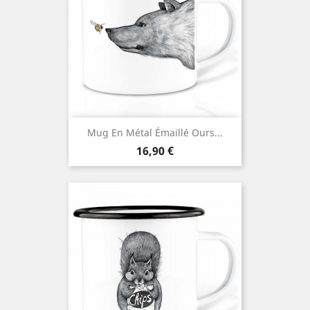
Mug En Métal Émaillé Ours...
Prix
16,90 €