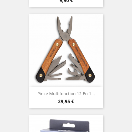
Prix
9,90 €
Pince Multifonction 12 En 1...
Prix
29,95 €