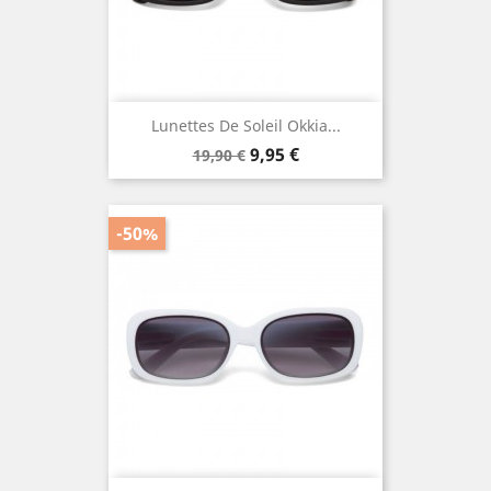
Lunettes De Soleil Okkia...
Prix
Prix
9,95 €
19,90 €
de
base
-50%