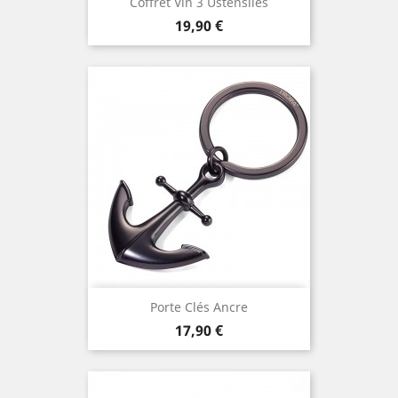
Coffret Vin 3 Ustensiles
Prix
19,90 €
Porte Clés Ancre
Prix
17,90 €