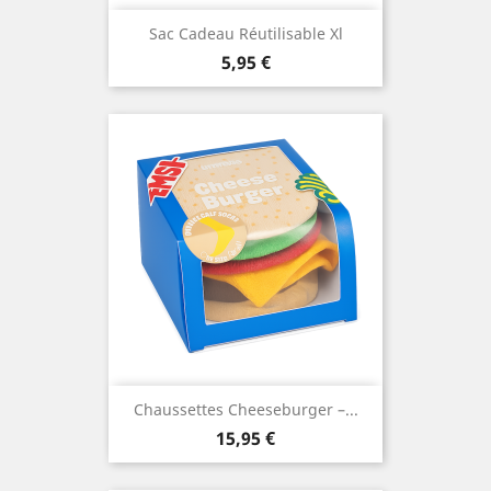
Sac Cadeau Réutilisable Xl
Prix
5,95 €
Chaussettes Cheeseburger –...
Prix
15,95 €