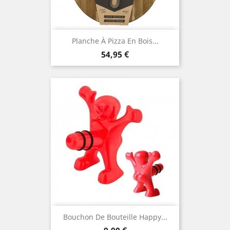
Planche À Pizza En Bois...
Prix
54,95 €
Bouchon De Bouteille Happy...