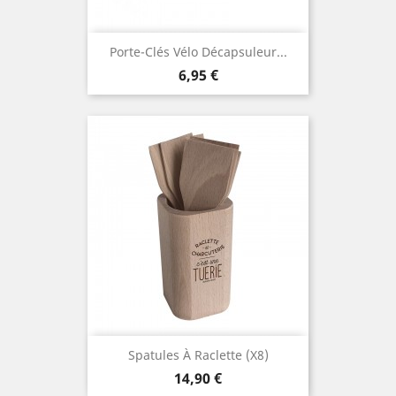
Porte-Clés Vélo Décapsuleur...
Prix
6,95 €
Spatules À Raclette (x8)
Prix
14,90 €