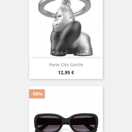
Porte Clés Gorille
Prix
12,95 €
-50%