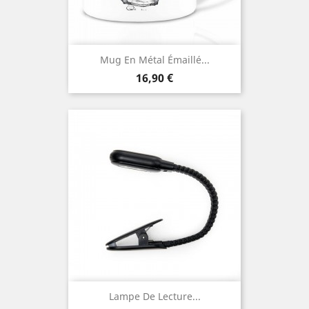
Mug En Métal Émaillé...
Prix
16,90 €
Lampe De Lecture...