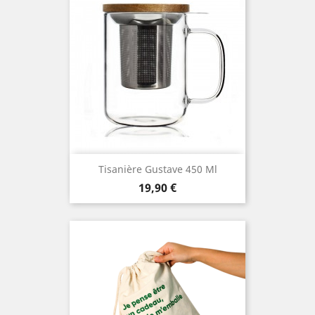
Tisanière Gustave 450 Ml
Prix
19,90 €