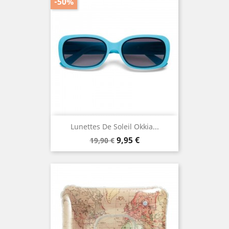
-50%
Lunettes De Soleil Okkia...
Prix
Prix
9,95 €
19,90 €
de
base