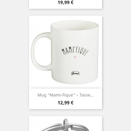
Prix
19,99 €
Mug “Mami-Fique” – Tasse...
Prix
12,99 €