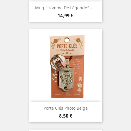
Mug “Homme De Légende” –...
Prix
14,99 €
Porte Clés Photo Beige
Prix
8,50 €