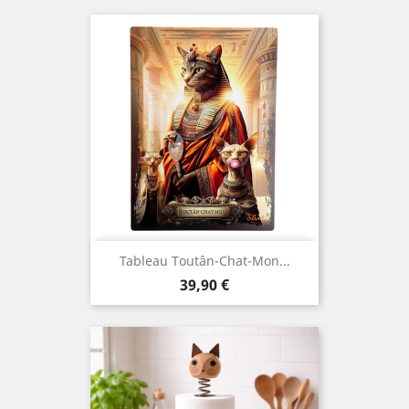
Tableau Toutân-Chat-Mon...
Prix
39,90 €