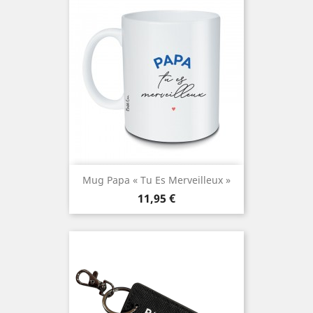
Mug Papa « Tu Es Merveilleux »
Prix
11,95 €