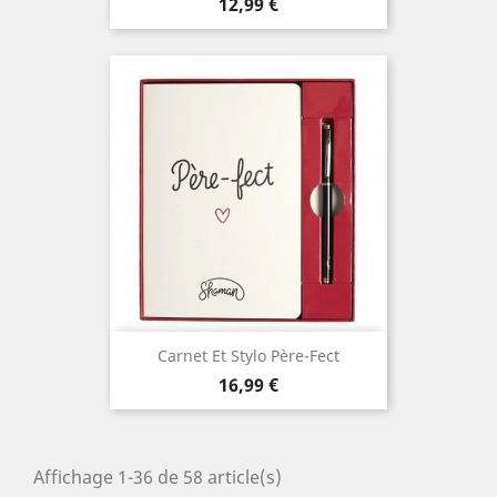
Prix
12,99 €
Carnet Et Stylo Père-Fect
Prix
16,99 €
Affichage 1-36 de 58 article(s)