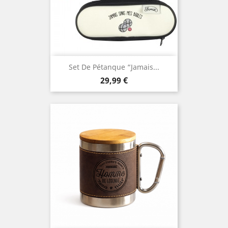
Set De Pétanque “Jamais...
Prix
29,99 €