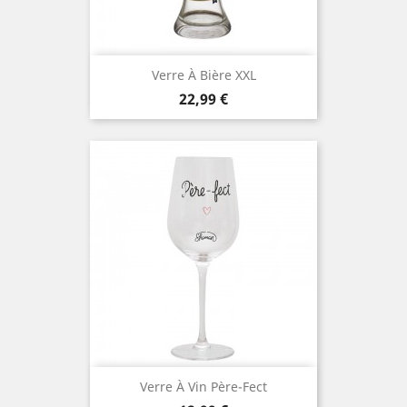
Verre À Bière XXL
Prix
22,99 €
Verre À Vin Père-Fect