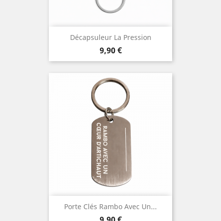
Décapsuleur La Pression
Prix
9,90 €
Porte Clés Rambo Avec Un...
Prix
9,90 €