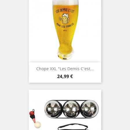
Chope XXL “Les Demis C’est...
Prix
24,99 €