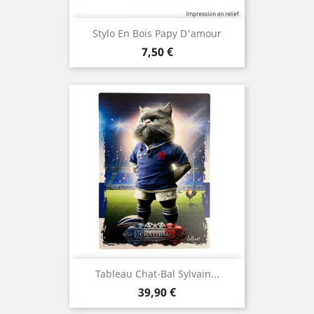
Stylo En Bois Papy D'amour
Prix
7,50 €
Tableau Chat-Bal Sylvain...
Prix
39,90 €