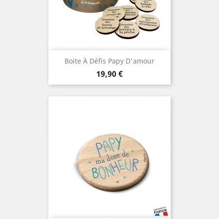
Boite À Défis Papy D'amour
Prix
19,90 €