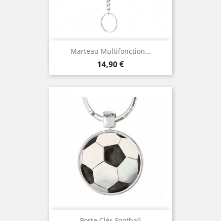
Marteau Multifonction...
Prix
14,90 €
Porte Clés Football