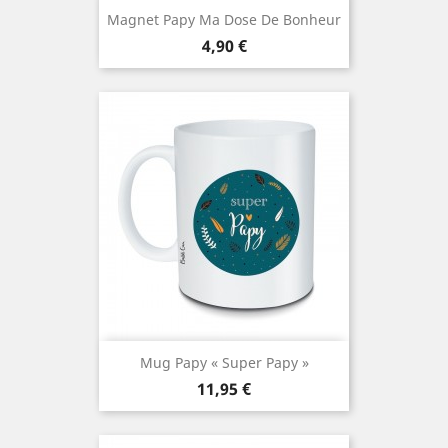
Magnet Papy Ma Dose De Bonheur
Prix
4,90 €
Mug Papy « Super Papy »
Prix
11,95 €