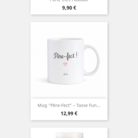
Prix
9,90 €
Mug “Père-Fect” – Tasse Fun...
Prix
12,99 €