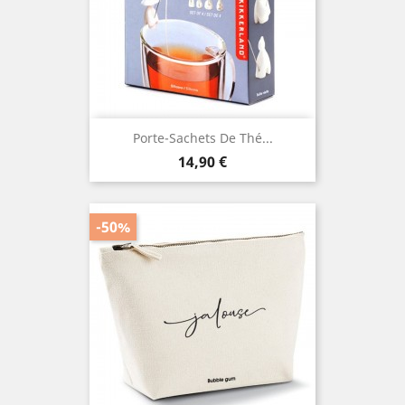
Porte-Sachets De Thé...
Prix
14,90 €
-50%