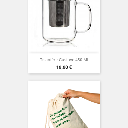
Tisanière Gustave 450 Ml
Prix
19,90 €