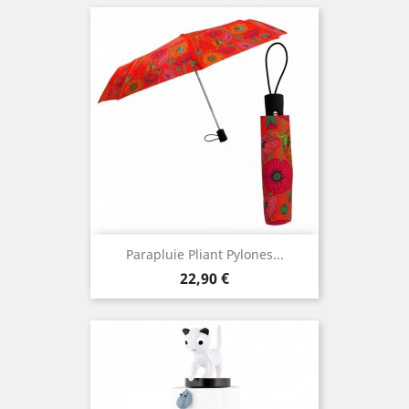
Parapluie Pliant Pylones...
Prix
22,90 €