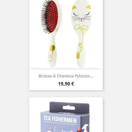
Brosse À Cheveux Pylones...
Prix
19,90 €