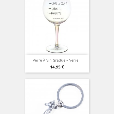
Verre À Vin Gradué – Verre...
Prix
14,95 €