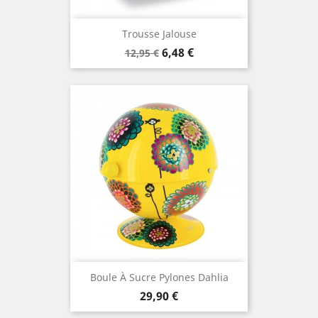
Trousse Jalouse
Prix
Prix
6,48 €
12,95 €
de
base
Boule À Sucre Pylones Dahlia
Prix
29,90 €