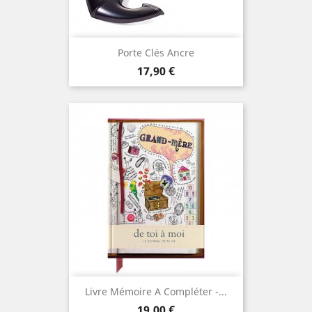
Porte Clés Ancre
Prix
17,90 €
Livre Mémoire A Compléter -...
Prix
19,00 €