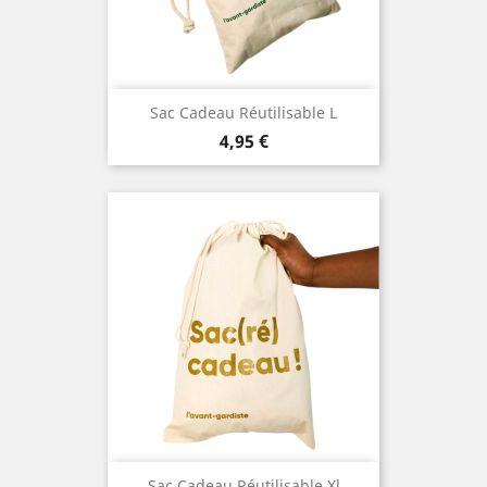
Sac Cadeau Réutilisable L
Prix
4,95 €
Sac Cadeau Réutilisable Xl