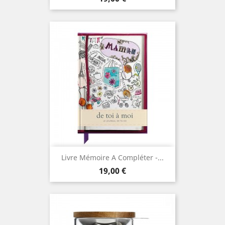
Livre Mémoire A Compléter -...
Prix
19,00 €