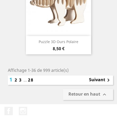
Puzzle 3D Ours Polaire
Prix
8,50 €
Affichage 1-36 de 999 article(s)
1
Suivant
2
3
…
28

Retour en haut

Facebook
Instagram