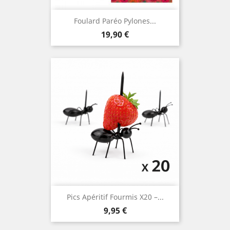
Foulard Paréo Pylones...
Prix
19,90 €
Pics Apéritif Fourmis X20 –...
Prix
9,95 €