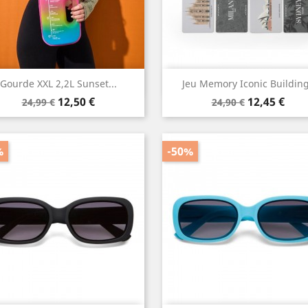
Aperçu rapide
Aperçu rapide


Gourde XXL 2,2L Sunset...
Jeu Memory Iconic Buildin
Prix
Prix
Prix
Prix
12,50 €
12,45 €
24,99 €
24,90 €
de
de
base
base
%
-50%