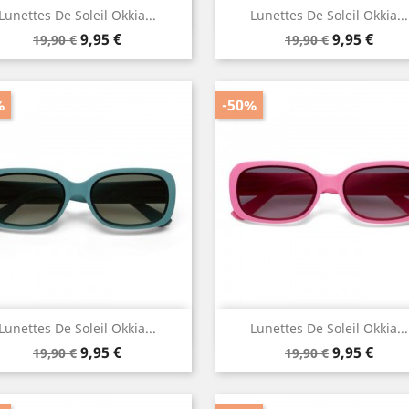
Aperçu rapide
Aperçu rapide


Lunettes De Soleil Okkia...
Lunettes De Soleil Okkia...
Prix
Prix
Prix
Prix
9,95 €
9,95 €
19,90 €
19,90 €
de
de
base
base
%
-50%
Aperçu rapide
Aperçu rapide


Lunettes De Soleil Okkia...
Lunettes De Soleil Okkia...
Prix
Prix
Prix
Prix
9,95 €
9,95 €
19,90 €
19,90 €
de
de
base
base