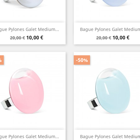
Aperçu rapide
Aperçu rapide


gue Pylones Galet Medium...
Bague Pylones Galet Medium
Prix
Prix
Prix
Prix
10,00 €
10,00 €
20,00 €
20,00 €
de
de
base
base
%
-50%
Aperçu rapide
Aperçu rapide


gue Pylones Galet Medium...
Bague Pylones Galet Medium