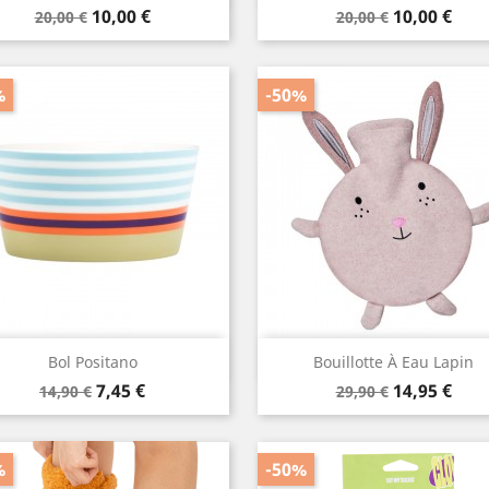
Prix
Prix
Prix
Prix
10,00 €
10,00 €
20,00 €
20,00 €
de
de
base
base
%
-50%
Aperçu rapide
Aperçu rapide


Bol Positano
Bouillotte À Eau Lapin
Prix
Prix
Prix
Prix
7,45 €
14,95 €
14,90 €
29,90 €
de
de
base
base
%
-50%