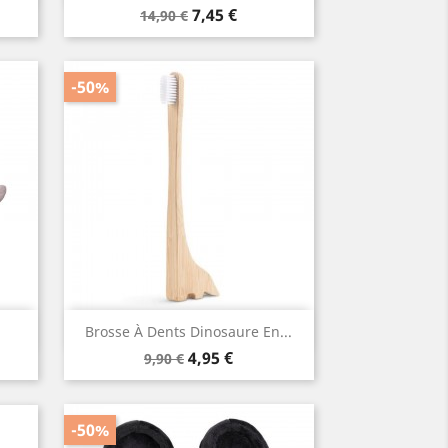
Prix
Prix
7,45 €
14,90 €
de
base
-50%
Aperçu rapide

Brosse À Dents Dinosaure En...
Prix
Prix
4,95 €
9,90 €
de
base
-50%