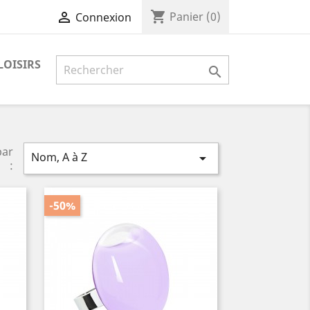
shopping_cart

Panier
(0)
Connexion
LOISIRS

par
Nom, A à Z

:
-50%