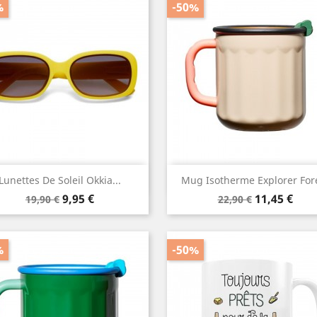
%
-50%
Aperçu rapide
Aperçu rapide


Lunettes De Soleil Okkia...
Mug Isotherme Explorer For
Prix
Prix
Prix
Prix
9,95 €
11,45 €
19,90 €
22,90 €
de
de
base
base
%
-50%