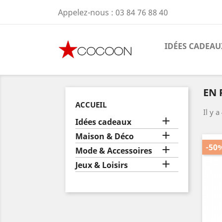
Appelez-nous :
03 84 76 88 40
IDÉES CADEAU
EN
ACCUEIL
Il y a

Idées cadeaux

Maison & Déco
-50

Mode & Accessoires

Jeux & Loisirs