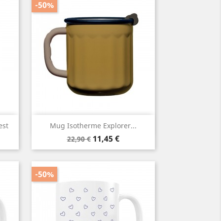
-50%
Aperçu rapide

est
Mug Isotherme Explorer...
Prix
Prix
11,45 €
22,90 €
de
base
-50%