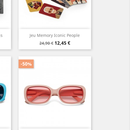
Aperçu rapide

gs
Jeu Memory Iconic People
Prix
Prix
12,45 €
24,90 €
de
base
-50%