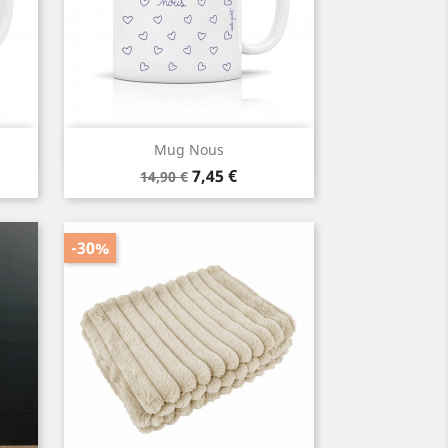
Aperçu rapide

Mug Nous
Prix
Prix
7,45 €
14,90 €
de
base
-30%