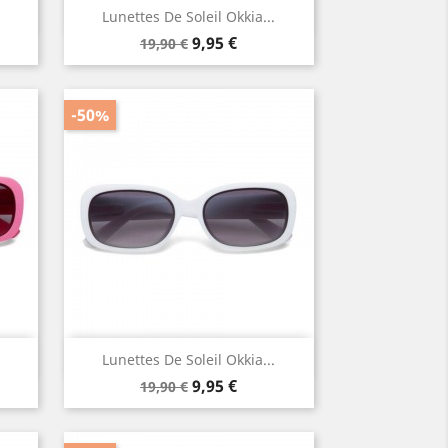
Aperçu rapide

Lunettes De Soleil Okkia...
Prix
Prix
9,95 €
19,90 €
de
base
-50%
Aperçu rapide

Lunettes De Soleil Okkia...
Prix
Prix
9,95 €
19,90 €
de
base