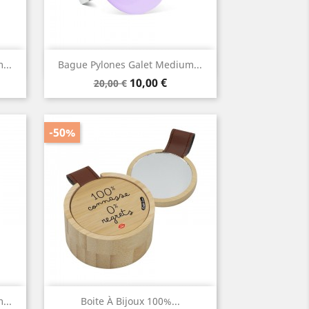
Aperçu rapide

...
Bague Pylones Galet Medium...
Prix
Prix
10,00 €
20,00 €
de
base
-50%
Aperçu rapide

...
Boite À Bijoux 100%...