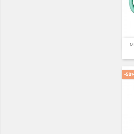
M
-50