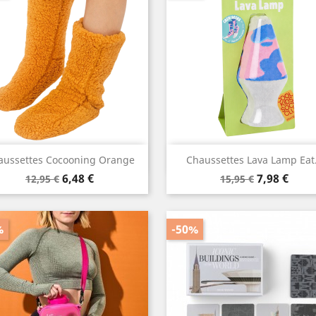
Aperçu rapide
Aperçu rapide


aussettes Cocooning Orange
Chaussettes Lava Lamp Eat.
Prix
Prix
Prix
Prix
6,48 €
7,98 €
12,95 €
15,95 €
de
de
base
base
%
-50%