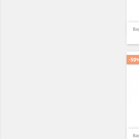
Ba
-50
Ba