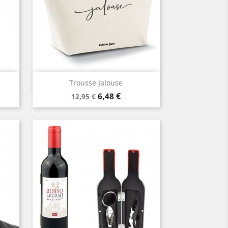
Aperçu rapide

Trousse Jalouse
Prix
Prix
6,48 €
12,95 €
de
base