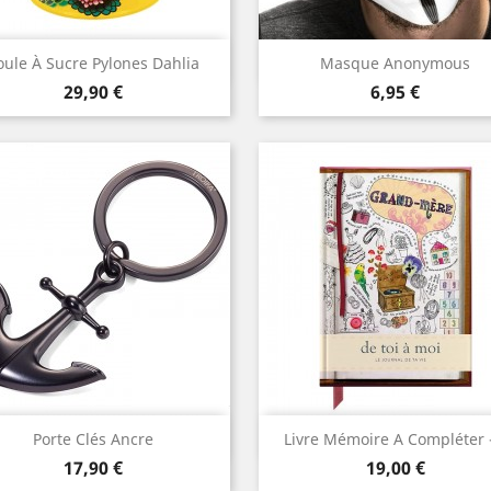
Aperçu rapide
Aperçu rapide


oule À Sucre Pylones Dahlia
Masque Anonymous
Prix
Prix
29,90 €
6,95 €
Aperçu rapide
Aperçu rapide


Porte Clés Ancre
Livre Mémoire A Compléter -
Prix
Prix
17,90 €
19,00 €