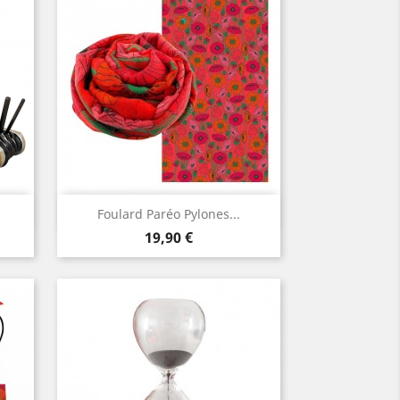
Aperçu rapide

Foulard Paréo Pylones...
Prix
19,90 €