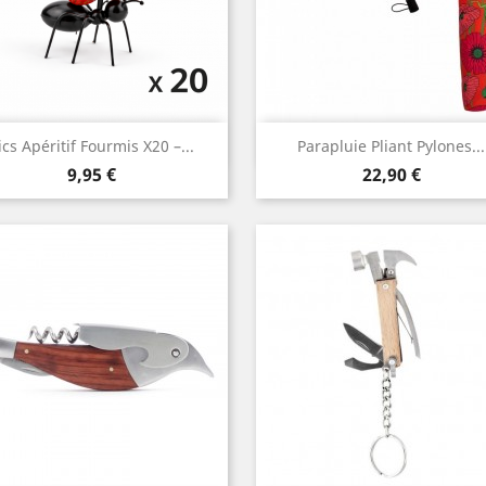
Aperçu rapide
Aperçu rapide


ics Apéritif Fourmis X20 –...
Parapluie Pliant Pylones...
Prix
Prix
9,95 €
22,90 €