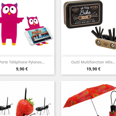
Aperçu rapide
Aperçu rapide


Porte Téléphone Pylones...
Outil Multifonction Vélo...
Prix
Prix
9,90 €
19,90 €