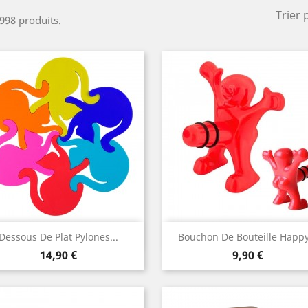
Trier 
 998 produits.
Aperçu rapide
Aperçu rapide


Dessous De Plat Pylones...
Bouchon De Bouteille Happy.
Prix
Prix
14,90 €
9,90 €