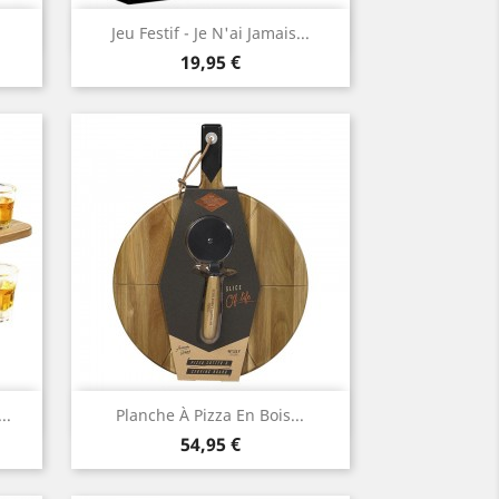
Aperçu rapide

Jeu Festif - Je N'ai Jamais...
Prix
19,95 €
Aperçu rapide

..
Planche À Pizza En Bois...
Prix
54,95 €