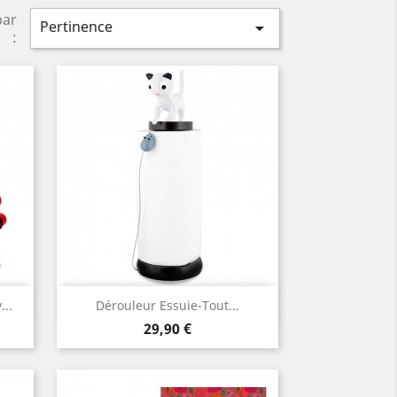
par
Pertinence

:
Aperçu rapide

..
Dérouleur Essuie-Tout...
Prix
29,90 €