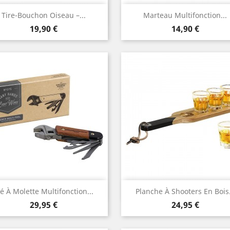
Aperçu rapide
Aperçu rapide


Tire-Bouchon Oiseau –...
Marteau Multifonction...
Prix
Prix
19,90 €
14,90 €
Aperçu rapide
Aperçu rapide


é À Molette Multifonction...
Planche À Shooters En Bois.
Prix
Prix
29,95 €
24,95 €