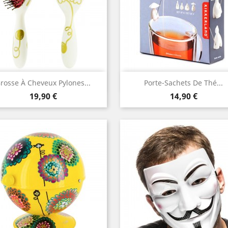
Aperçu rapide
Aperçu rapide


rosse À Cheveux Pylones...
Porte-Sachets De Thé...
Prix
Prix
19,90 €
14,90 €