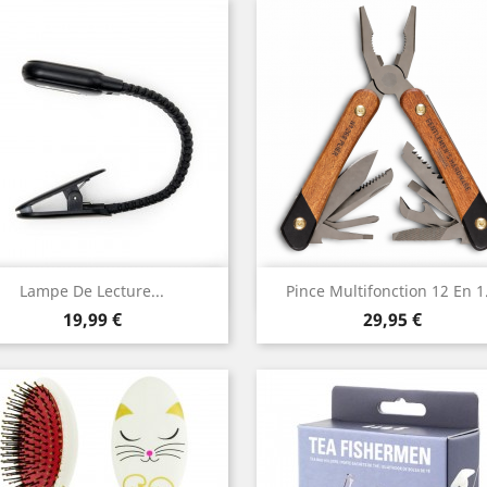
Aperçu rapide
Aperçu rapide


Lampe De Lecture...
Pince Multifonction 12 En 1.
Prix
Prix
19,99 €
29,95 €