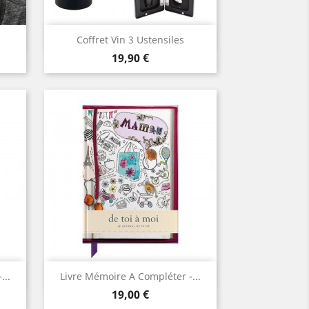
Aperçu rapide

Coffret Vin 3 Ustensiles
Prix
19,90 €
Aperçu rapide

...
Livre Mémoire A Compléter -...
Prix
19,00 €