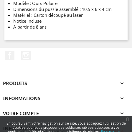
Modèle : Ours Polaire
Dimensions du puzzle assemblé : 10,5 x 6 x 4 cm
Matériel : Carton découpé au laser
Notice incluse
A partir de 8 ans
Facebook
Instagram
PRODUITS

INFORMATIONS

VOTRE COMPTE

En poursuivant votre navigation sur ce site, vous acceptez l'utilisation de
INFORMATIONS
Cookies pour vous proposer des publicités ciblées adaptées à vos
centres d'intérêts et réaliser des statistiques de visites.
En savoir plus.