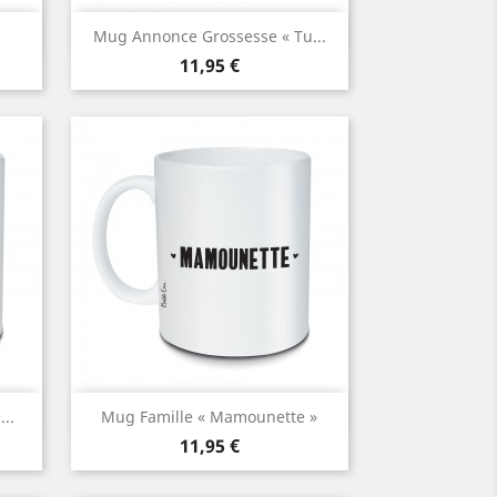
Aperçu rapide

.
Mug Annonce Grossesse « Tu...
Prix
11,95 €
Aperçu rapide

..
Mug Famille « Mamounette »
Prix
11,95 €