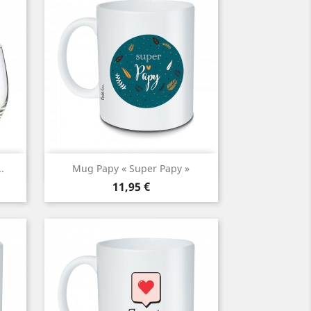
Aperçu rapide

.
Mug Papy « Super Papy »
Prix
11,95 €