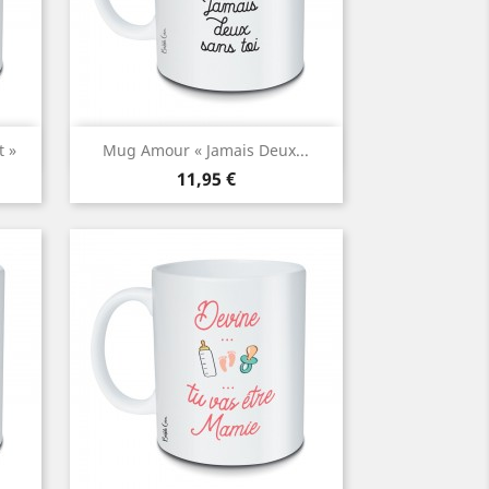
Aperçu rapide

t »
Mug Amour « Jamais Deux...
Prix
11,95 €