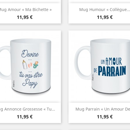
Aperçu rapide
Aperçu rapide


ug Amour « Ma Bichette »
Mug Humour « Collègue..
Prix
Prix
11,95 €
11,95 €
Aperçu rapide
Aperçu rapide


g Annonce Grossesse « Tu...
Mug Parrain « Un Amour De.
Prix
Prix
11,95 €
11,95 €