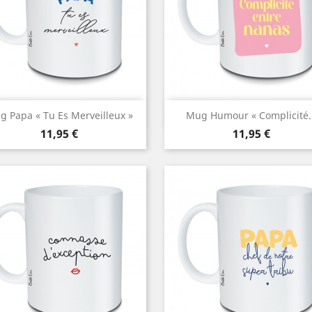
Aperçu rapide
Aperçu rapide


 Papa « Tu Es Merveilleux »
Mug Humour « Complicité..
Prix
Prix
11,95 €
11,95 €