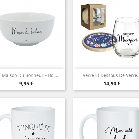
Aperçu rapide
Aperçu rapide


l Maison Du Bonheur – Bol...
Verre Et Dessous De Verre..
Prix
Prix
9,95 €
14,90 €