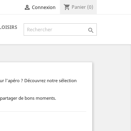
shopping_cart

Panier
(0)
Connexion
LOISIRS

ur l’apéro ? Découvrez notre sélection
et partager de bons moments.