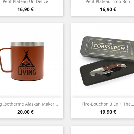
Aperçu rapide
Aperçu rapide


Petit Plateau Un Délice
Petit Plateau Trop Bon
Prix
Prix
16,90 €
16,90 €
Aperçu rapide
Aperçu rapide


 Isotherme Alaskan Maker...
Tire-Bouchon 3 En 1 The..
Prix
Prix
20,00 €
19,90 €