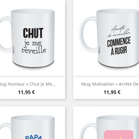
Aperçu rapide
Aperçu rapide


ug Humour « Chut Je Me...
Mug Motivation « Arrête De.
Prix
Prix
11,95 €
11,95 €