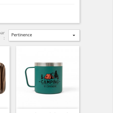
par
Pertinence

: