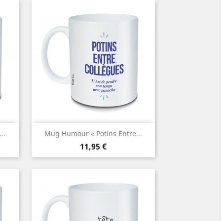
Aperçu rapide

..
Mug Humour « Potins Entre...
Prix
11,95 €