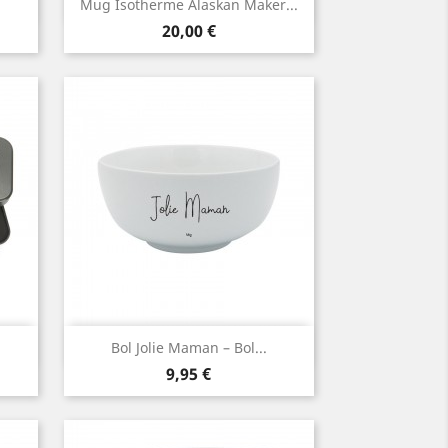
Aperçu rapide

Mug Isotherme Alaskan Maker...
Prix
20,00 €
Aperçu rapide

.
Bol Jolie Maman – Bol...
Prix
9,95 €