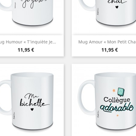
Aperçu rapide
Aperçu rapide


g Humour « T’inquiète Je...
Mug Amour « Mon Petit Cha
Prix
Prix
11,95 €
11,95 €