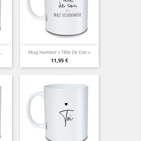
Aperçu rapide

.
Mug Humour « Tête De Con »
Prix
11,95 €