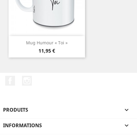
Mug Humour « Toi »
Prix
11,95 €
Facebook
Instagram
PRODUITS

INFORMATIONS
