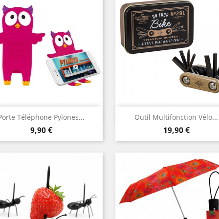
Aperçu rapide
Aperçu rapide


Porte Téléphone Pylones...
Outil Multifonction Vélo...
Prix
Prix
9,90 €
19,90 €