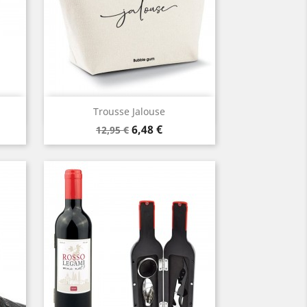
Aperçu rapide

Trousse Jalouse
Prix
Prix
6,48 €
12,95 €
de
base