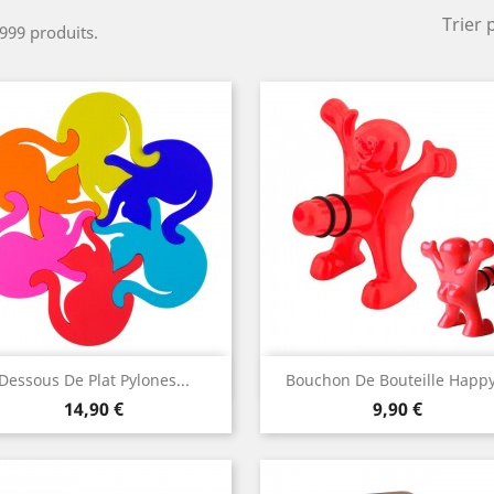
Trier 
 999 produits.
Aperçu rapide
Aperçu rapide


Dessous De Plat Pylones...
Bouchon De Bouteille Happy.
Prix
Prix
14,90 €
9,90 €