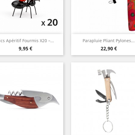
Aperçu rapide
Aperçu rapide


ics Apéritif Fourmis X20 –...
Parapluie Pliant Pylones...
Prix
Prix
9,95 €
22,90 €