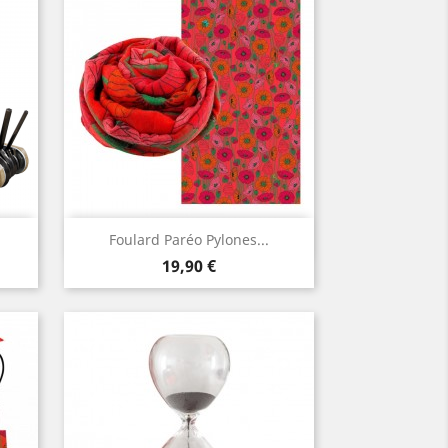
Aperçu rapide

Foulard Paréo Pylones...
Prix
19,90 €