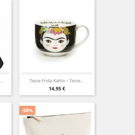
Aperçu rapide

..
Tasse Frida Kahlo – Tasse...
Prix
14,95 €
-50%