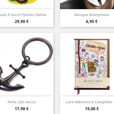
Aperçu rapide
Aperçu rapide


oule À Sucre Pylones Dahlia
Masque Anonymous
Prix
Prix
29,90 €
6,95 €
Aperçu rapide
Aperçu rapide


Porte Clés Ancre
Livre Mémoire A Compléter -
Prix
Prix
17,90 €
19,00 €