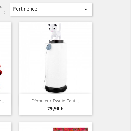
par
Pertinence

:
Aperçu rapide

..
Dérouleur Essuie-Tout...
Prix
29,90 €