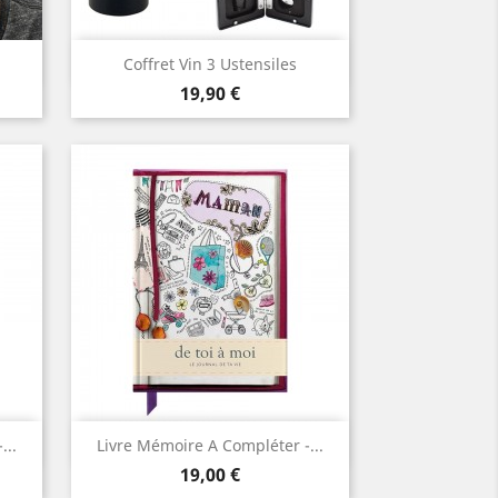
Aperçu rapide

Coffret Vin 3 Ustensiles
Prix
19,90 €
Aperçu rapide

...
Livre Mémoire A Compléter -...
Prix
19,00 €