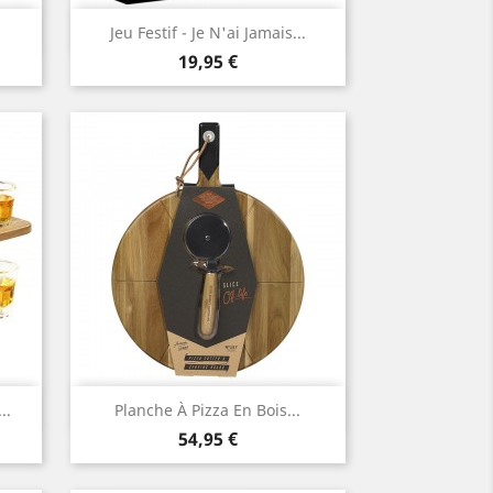
Aperçu rapide

Jeu Festif - Je N'ai Jamais...
Prix
19,95 €
Aperçu rapide

..
Planche À Pizza En Bois...
Prix
54,95 €