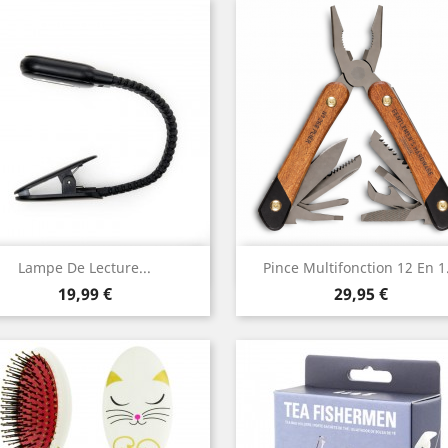
Aperçu rapide
Aperçu rapide


Lampe De Lecture...
Pince Multifonction 12 En 1.
Prix
Prix
19,99 €
29,95 €