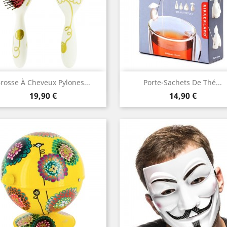
Aperçu rapide
Aperçu rapide


rosse À Cheveux Pylones...
Porte-Sachets De Thé...
Prix
Prix
19,90 €
14,90 €