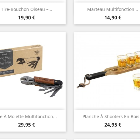
Aperçu rapide
Aperçu rapide


Tire-Bouchon Oiseau –...
Marteau Multifonction...
Prix
Prix
19,90 €
14,90 €
Aperçu rapide
Aperçu rapide


é À Molette Multifonction...
Planche À Shooters En Bois.
Prix
Prix
29,95 €
24,95 €