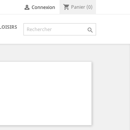
shopping_cart

Panier
(0)
Connexion
LOISIRS
