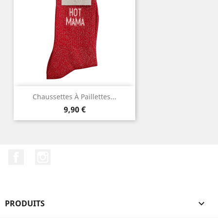
Chaussettes À Paillettes...
Prix
9,90 €
Facebook
Instagram
PRODUITS
