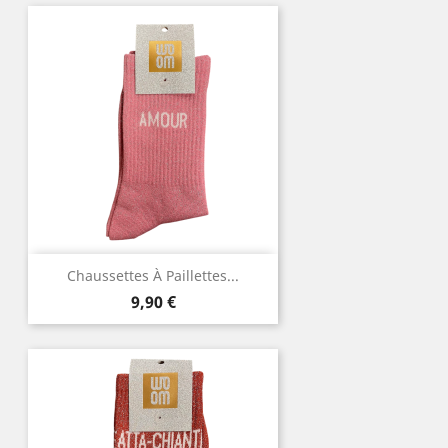
Chaussettes À Paillettes...
Prix
9,90 €