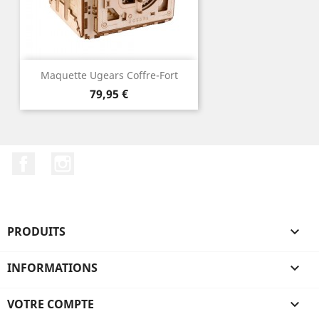
Maquette Ugears Coffre-Fort
Prix
79,95 €
Facebook
Instagram
PRODUITS

INFORMATIONS

VOTRE COMPTE
