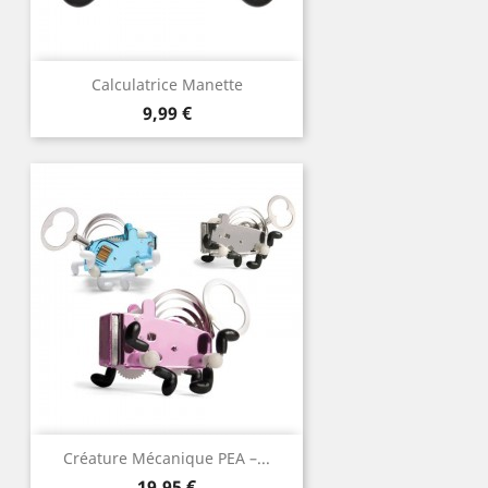
Calculatrice Manette
Prix
9,99 €
Créature Mécanique PEA –...
Prix
19,95 €