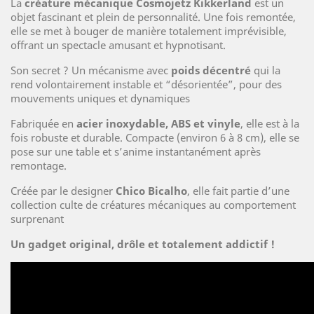
La
créature mécanique Cosmojetz Kikkerland
est un
objet fascinant et plein de personnalité. Une fois remontée,
elle se met à bouger de manière totalement imprévisible,
offrant un spectacle amusant et hypnotisant.
Son secret ? Un mécanisme avec
poids décentré
qui la
rend volontairement instable et “désorientée”, pour des
mouvements uniques et dynamiques
Fabriquée en
acier inoxydable, ABS et vinyle
, elle est à la
fois robuste et durable. Compacte (environ 6 à 8 cm), elle se
pose sur une table et s’anime instantanément après
remontage.
Créée par le designer
Chico Bicalho
, elle fait partie d’une
collection culte de créatures mécaniques au comportement
surprenant
Un gadget original, drôle et totalement addictif !