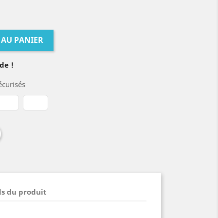
 AU PANIER
de !
curisés
ls du produit