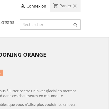
shopping_cart

Panier
(0)
Connexion
LOISIRS

COONING ORANGE
%
ous à lutter contre un hiver glacial en mettant
aud dans ces chaussettes en moumoute.
ables que vous n'allez plus vouloir les enlever,