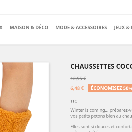
X
MAISON & DÉCO
MODE & ACCESSOIRES
JEUX & 
CHAUSSETTES CO
12,95 €
6,48 €
ÉCONOMISEZ 50
TTC
Winter is coming... préparez-v
vos petits petons bien au ch
Elles sont si douces et confort