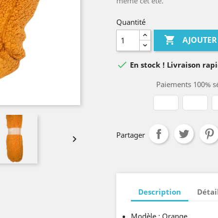
même cet été.
Quantité

AJOUTER

En stock ! Livraison rapi
Paiements 100% sé
Partager

Description
Détai
Modèle : Orange