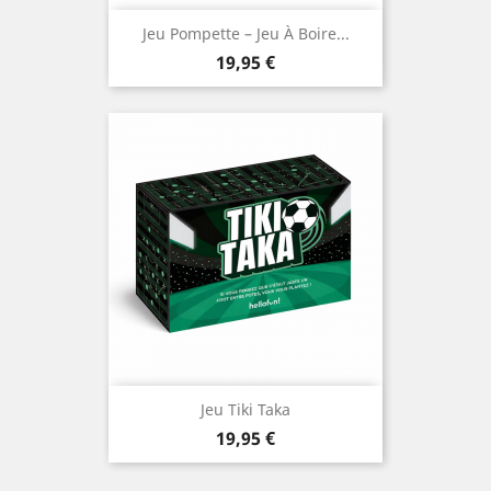
Jeu Pompette – Jeu À Boire...
Prix
19,95 €
Jeu Tiki Taka
Prix
19,95 €