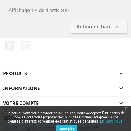
Affichage 1-4 de 4 article(s)
Retour en haut

Facebook
Instagram
PRODUITS

INFORMATIONS

VOTRE COMPTE

En poursuivant votre navigation sur ce site, vous acceptez l'utilisation de
INFORMATIONS
Cookies pour vous proposer des publicités ciblées adaptées à vos
centres d'intérêts et réaliser des statistiques de visites.
En savoir plus.
© 2026 - Logiciel e-commerce par PrestaShop™
Accepter