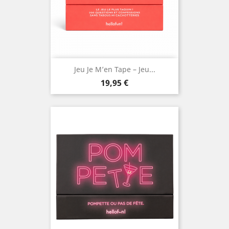
Jeu Je M’en Tape – Jeu...
Prix
19,95 €