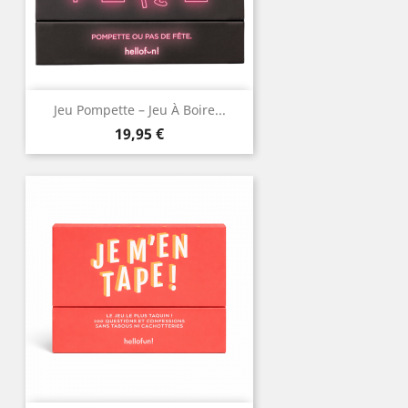
Jeu Pompette – Jeu À Boire...
Prix
19,95 €