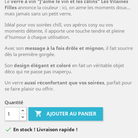
Le
verre à vin “J’aime le vin et les câlins” Les Vilaines
Filles
annonce la couleur : ici, on aime les moments doux…
mais jamais sans un petit verre.
Idéal pour vos soirées chill, vos apéros cosy ou vos
moments détente, il apporte une touche tendre et pleine
d’humour à chaque utilisation.
Avec son
message à la fois drôle et mignon
, il fait sourire
dès la première gorgée.
Son
design élégant et coloré
en fait un véritable objet
déco qui ne passe pas inaperçu.
Un verre
aussi réconfortant que vos soirées
, parfait pour
se faire plaisir ou offrir.
Quantité

AJOUTER AU PANIER

En stock ! Livraison rapide !