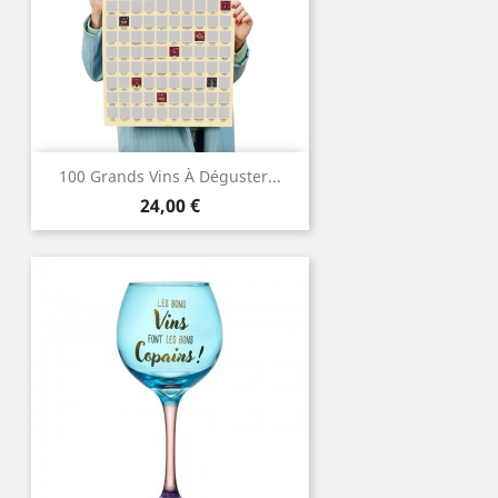
100 Grands Vins À Déguster...
Prix
24,00 €