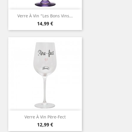
Verre À Vin “Les Bons Vins...
Prix
14,99 €
Verre À Vin Père-Fect
Prix
12,99 €