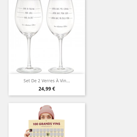
Set De 2 Verres À Vin...
Prix
24,99 €