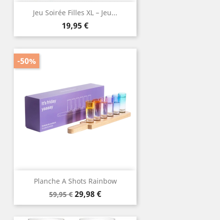
Jeu Soirée Filles XL – Jeu...
Prix
19,95 €
-50%
Planche A Shots Rainbow
Prix
Prix
29,98 €
59,95 €
de
base