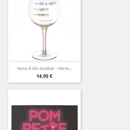
Verre À Vin Gradué – Verre...
Prix
14,95 €