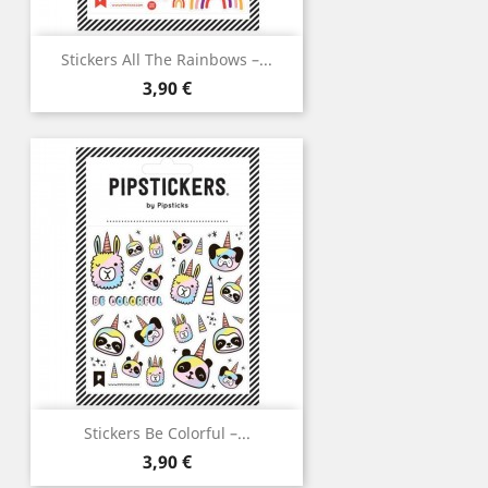
Stickers All The Rainbows –...
Prix
3,90 €
Stickers Be Colorful –...
Prix
3,90 €