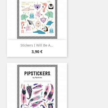
Stickers I Will Be A...
Prix
3,90 €