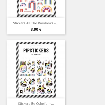
Stickers All The Rainbows –...
Prix
3,90 €
Stickers Be Colorful –...