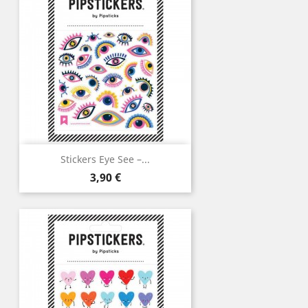
Stickers Eye See –...
Prix
3,90 €