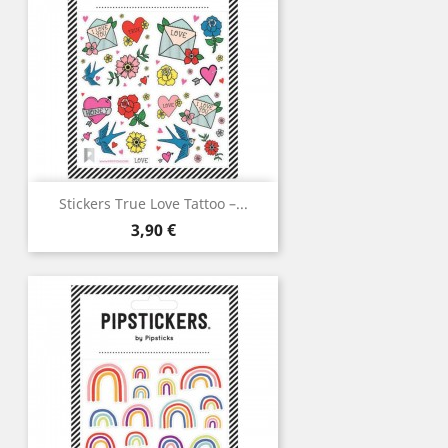
Stickers True Love Tattoo –...
Prix
3,90 €