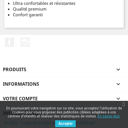
Ultra confortables et résistantes
Qualité premium
Confort garanti
Facebook
Instagram
PRODUITS

INFORMATIONS

VOTRE COMPTE

En poursuivant votre navigation sur ce site, vous acceptez l'utilisation de
INFORMATIONS
Cookies pour vous proposer des publicités ciblées adaptées à vos
centres d'intérêts et réaliser des statistiques de visites.
En savoir plus.
© 2026 - Logiciel e-commerce par PrestaShop™
Accepter