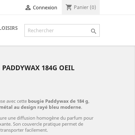
shopping_cart

Panier
(0)
Connexion
LOISIRS

 PADDYWAX 184G OEIL
se avec cette
bougie Paddywax de 184 g
,
 métal au design rayé bleu moderne
.
ssure une diffusion homogène du parfum pour
xante. Son couvercle pratique permet de
 transporter facilement.