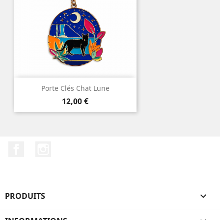
Porte Clés Chat Lune
Prix
12,00 €
Facebook
Instagram
PRODUITS
