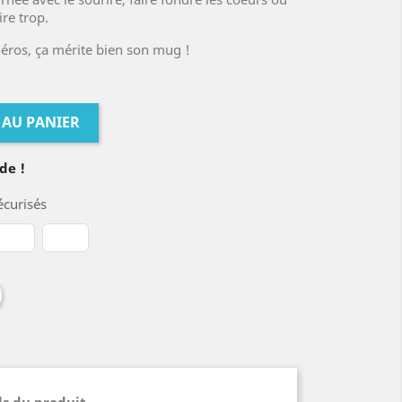
re trop.
héros, ça mérite bien son mug !
 AU PANIER
de !
curisés
ls du produit