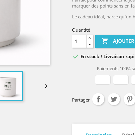
marquer des points sans en fai
Le cadeau idéal, parce qu'un 
Quantité

AJOUTER

En stock ! Livraison rapi
Paiements 100% sé

Partager
Description
Détai