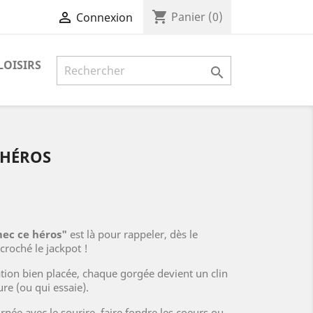
shopping_cart

Panier
(0)
Connexion
LOISIRS

 HÉROS
ec ce héros"
est là pour rappeler, dès le
écroché le jackpot !
tion bien placée, chaque gorgée devient un clin
ure (ou qui essaie).
née avec le sourire, faire fondre les coeurs ou