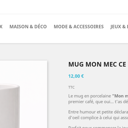
X
MAISON & DÉCO
MODE & ACCESSOIRES
JEUX & 
MUG MON MEC CE
12,00 €
TTC
Le mug en porcelaine
"Mon m
premier café, que oui... t'as d
Entre humour et petite déclara
d'oeil complice à celui qui ass
Parfait pour commencer la jour