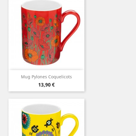
Mug Pylones Coquelicots
Prix
13,90 €