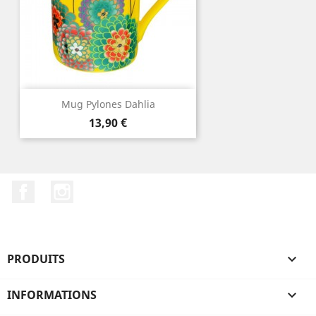
Mug Pylones Dahlia
Prix
13,90 €
Facebook
Instagram
PRODUITS

INFORMATIONS
