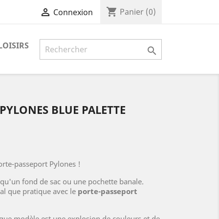
shopping_cart

Panier
(0)
Connexion
LOISIRS

PYLONES BLUE PALETTE
orte-passeport Pylones !
qu'un fond de sac ou une pochette banale.
nal que pratique avec le
porte-passeport
aque modèle est une explosion de couleurs et de