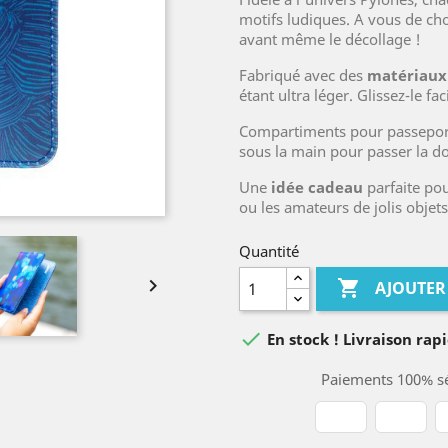
motifs ludiques. A vous de cho
avant même le décollage !
Fabriqué avec des
matériaux 
étant ultra léger. Glissez-le f
Compartiments pour passeport, b
sous la main pour passer la do
Une
idée cadeau
parfaite pou
ou les amateurs de jolis objets
Quantité


AJOUTER

En stock ! Livraison rapi
Paiements 100% sé