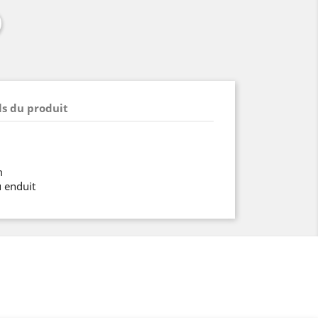
ls du produit
m
u enduit