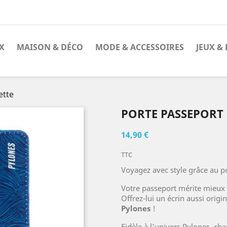
X
MAISON & DÉCO
MODE & ACCESSOIRES
JEUX & 
ette
PORTE PASSEPORT 
14,90 €
TTC
Voyagez avec style grâce au p
Votre passeport mérite mieux 
Offrez-lui un écrin aussi origi
Pylones
!
Fidèle à l'univers Pylones, ch