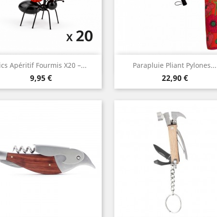
Aperçu rapide
Aperçu rapide


ics Apéritif Fourmis X20 –...
Parapluie Pliant Pylones...
Prix
Prix
9,95 €
22,90 €