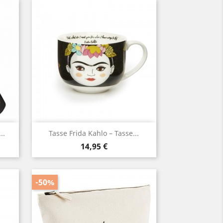
Aperçu rapide

..
Tasse Frida Kahlo – Tasse...
Prix
14,95 €
-50%