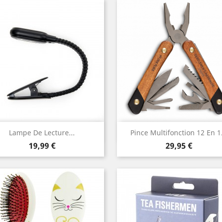
Aperçu rapide
Aperçu rapide


Lampe De Lecture...
Pince Multifonction 12 En 1.
Prix
Prix
19,99 €
29,95 €