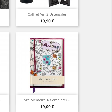
Aperçu rapide

Coffret Vin 3 Ustensiles
Prix
19,90 €
Aperçu rapide

...
Livre Mémoire A Compléter -...
Prix
19,00 €