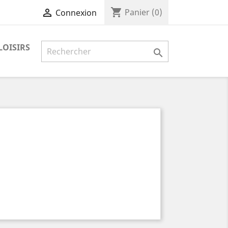
shopping_cart

Panier
(0)
Connexion
LOISIRS
