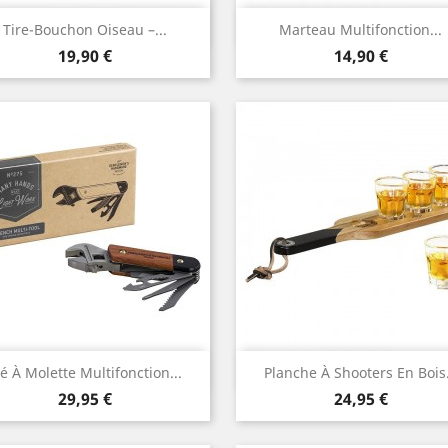
Aperçu rapide
Aperçu rapide


Tire-Bouchon Oiseau –...
Marteau Multifonction...
Prix
Prix
19,90 €
14,90 €
Aperçu rapide
Aperçu rapide


é À Molette Multifonction...
Planche À Shooters En Bois.
Prix
Prix
29,95 €
24,95 €