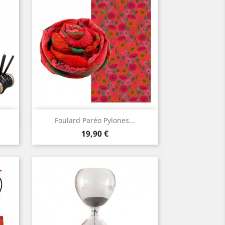
Aperçu rapide

Foulard Paréo Pylones...
Prix
19,90 €