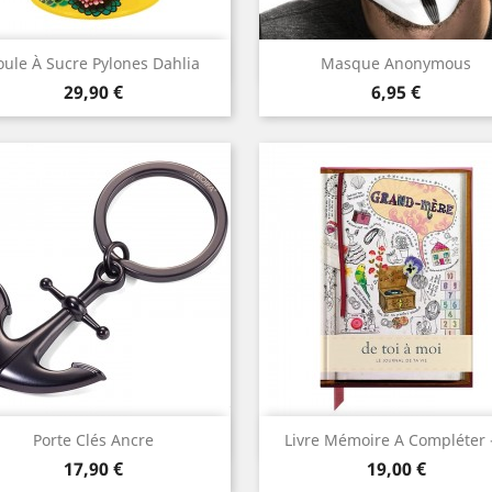
Aperçu rapide
Aperçu rapide


oule À Sucre Pylones Dahlia
Masque Anonymous
Prix
Prix
29,90 €
6,95 €
Aperçu rapide
Aperçu rapide


Porte Clés Ancre
Livre Mémoire A Compléter -
Prix
Prix
17,90 €
19,00 €