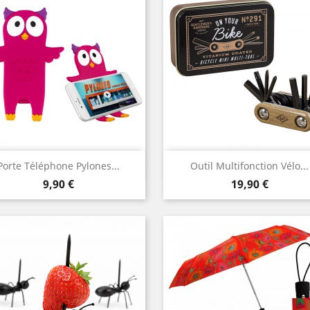
Aperçu rapide
Aperçu rapide


Porte Téléphone Pylones...
Outil Multifonction Vélo...
Prix
Prix
9,90 €
19,90 €