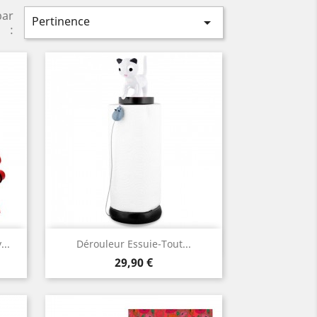
par
Pertinence

:
Aperçu rapide

..
Dérouleur Essuie-Tout...
Prix
29,90 €