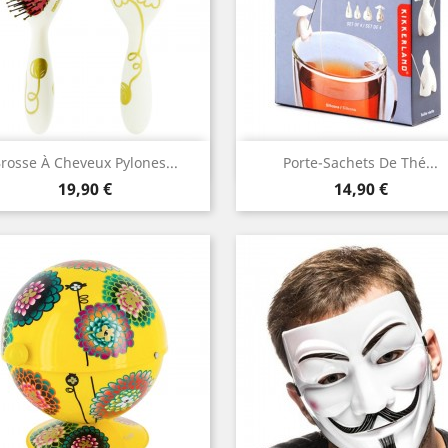
Aperçu rapide
Aperçu rapide


rosse À Cheveux Pylones...
Porte-Sachets De Thé...
Prix
Prix
19,90 €
14,90 €