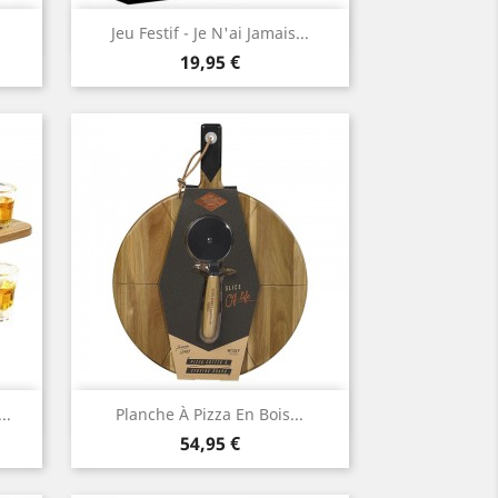
Aperçu rapide

Jeu Festif - Je N'ai Jamais...
Prix
19,95 €
Aperçu rapide

..
Planche À Pizza En Bois...
Prix
54,95 €