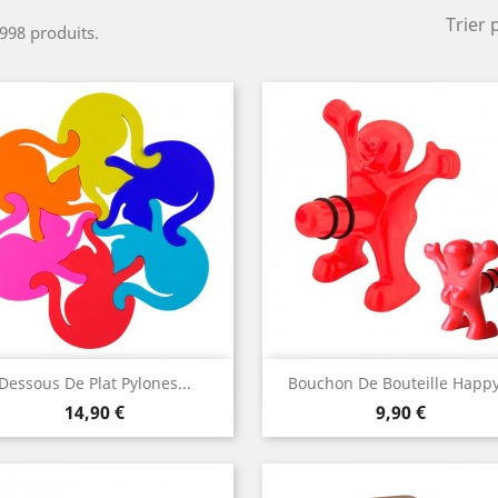
Trier 
 998 produits.
Aperçu rapide
Aperçu rapide


Dessous De Plat Pylones...
Bouchon De Bouteille Happy.
Prix
Prix
14,90 €
9,90 €