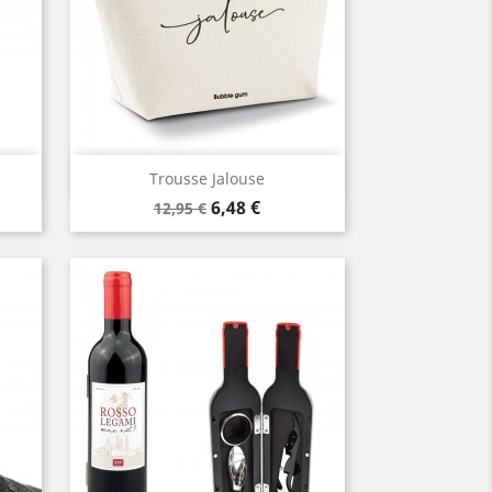
Aperçu rapide

Trousse Jalouse
Prix
Prix
6,48 €
12,95 €
de
base