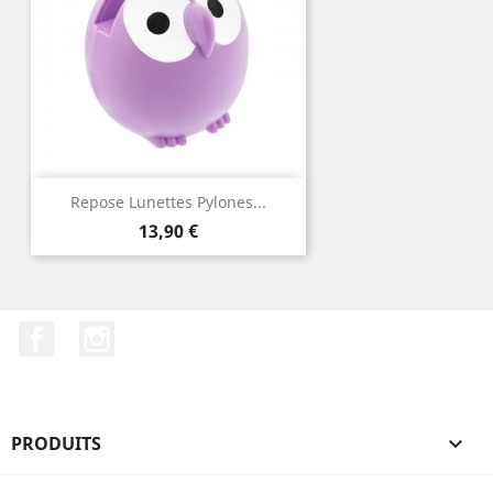
Repose Lunettes Pylones...
Prix
13,90 €
Facebook
Instagram
PRODUITS
