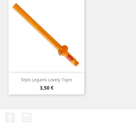
Stylo Legami Lovely Tigre
Prix
3,50 €
Facebook
Instagram