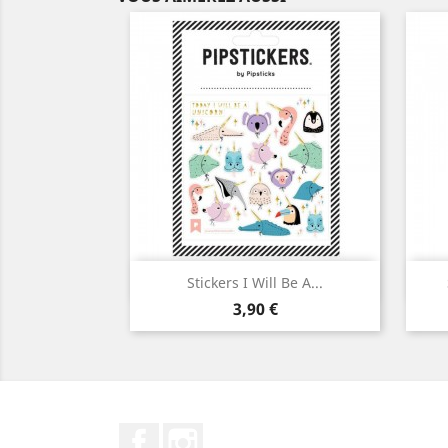
Aperçu rapide

Stickers I Will Be A...
Prix
3,90 €
Facebook
Instagram