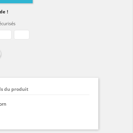
de !
curisés
ls du produit
orn