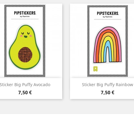
Aperçu rapide
Aperçu rapide


Sticker Big Puffy Avocado
Sticker Big Puffy Rainbow
Prix
Prix
7,50 €
7,50 €