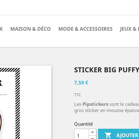
X
MAISON & DÉCO
MODE & ACCESSOIRES
JEUX & 
STICKER BIG PUF
7,50 €
TTC
Les
Pipstickers
sont le cadeau
gros sticker en mousse épaisse
Quantité

AJOUTER