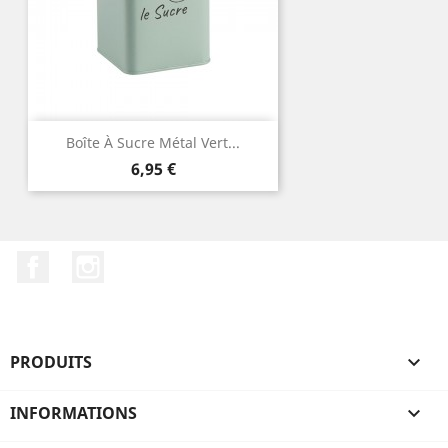
Boîte À Sucre Métal Vert...
Prix
6,95 €
Facebook
Instagram
PRODUITS

INFORMATIONS
