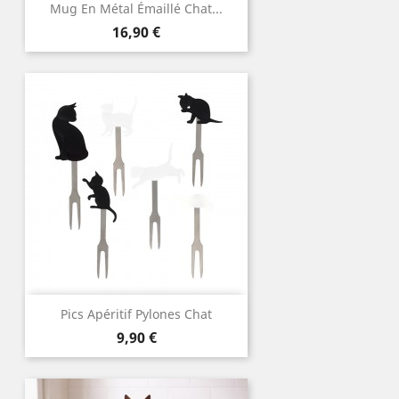
Mug En Métal Émaillé Chat...
Prix
16,90 €
Pics Apéritif Pylones Chat
Prix
9,90 €